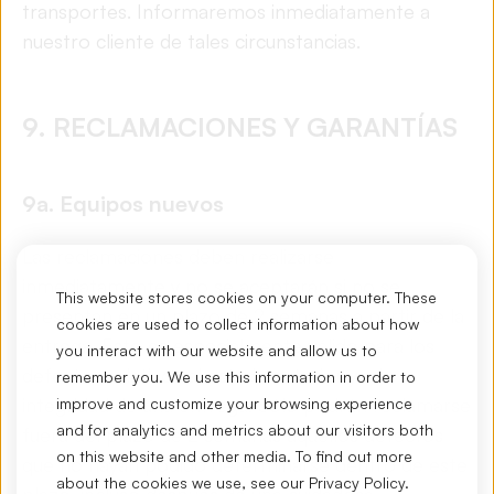
transportes. Informaremos inmediatamente a
nuestro cliente de tales circunstancias.
9. RECLAMACIONES Y GARANTÍAS
9a. Equipos nuevos
Las reclamaciones deben realizarse
inmediatamente y no se aceptarán si no se
This website stores cookies on your computer. These
presentan en un plazo de 2 semanas a partir de la
cookies are used to collect information about how
entrega. Esto es especialmente válido para los
you interact with our website and allow us to
defectos relativos al estado exterior y a la
remember you. We use this information in order to
integridad de una entrega. Sólo podrán reclamarse
improve and customize your browsing experience
and for analytics and metrics about our visitors both
fuera del plazo de 2 semanas aquellos defectos
on this website and other media. To find out more
que no hayan podido determinarse dentro de este
about the cookies we use, see our
Privacy Policy
.